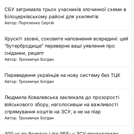
СБУ затримала трьох учасників злочинної схеми в
Білоцерківському районі для ухилянтів
Автор: Порпленко Сергій
Хрускіт ззовні, соковите наповнення всередині: цей
“бутербродище” переверне ваші уявлення про
сніданки, рецепт
Автор: Трохимчук Богдан
Переведення українців на нову систему без ТЦК
Автор: Трохимчук Богдан
Людмила Ковалевська закликала до прозорості
військового збору, наголосивши на важливості
спрямування коштів на ЗСУ, а не на піар
Автор: Трохимчук Богдан
300 кг по болотах і під РЕБ: у ЗСУ представили