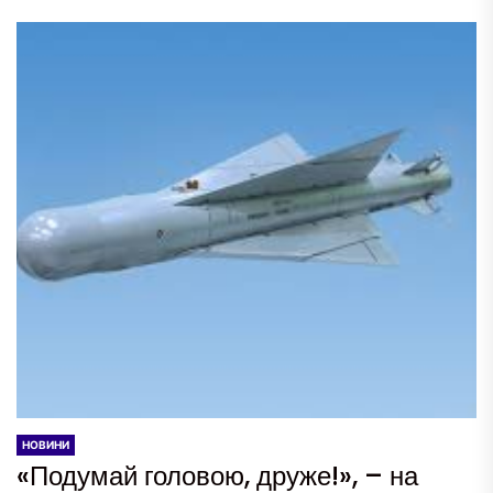
НОВИНИ
«Подумай головою, друже!», – на