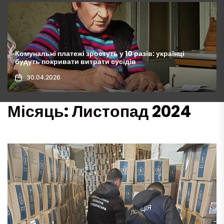
Хрускіт ззовні, соковите наповнення всередині: цей
“бутербродище” переверне ваші уявлення про
сніданки, рецепт
01.05.2026
Місяць:
Листопад 2024