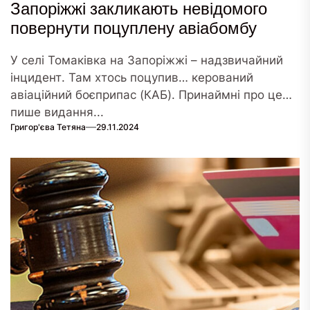
Запоріжжі закликають невідомого
повернути поцуплену авіабомбу
У селі Томаківка на Запоріжжі – надзвичайний
інцидент. Там хтось поцупив… керований
авіаційний боєприпас (КАБ). Принаймні про це
пише видання...
Григор'єва Тетяна
29.11.2024