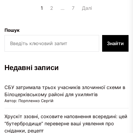
Пагінація
1
2
…
7
Далі
записів
Пошук
Знайти
Недавні записи
СБУ затримала трьох учасників злочинної схеми в
Білоцерківському районі для ухилянтів
Автор: Порпленко Сергій
Хрускіт ззовні, соковите наповнення всередині: цей
“бутербродище” переверне ваші уявлення про
сніданки, рецепт