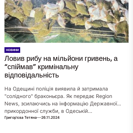
НОВИНИ
Ловив рибу на мільйони гривень, а
“спіймав” кримінальну
відповідальність
На Одещині поліція виявила й затримала
"солідного" браконьєра. Як передає Region
News, зсилаючись на інформацію Державної
прикордонної служби, в Одеській...
Григор'єва Тетяна
26.11.2024