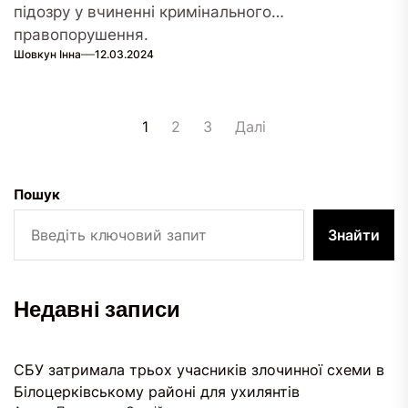
підозру у вчиненні кримінального
правопорушення.
Шовкун Інна
12.03.2024
Пагінація
1
2
3
Далі
записів
Пошук
Знайти
Недавні записи
СБУ затримала трьох учасників злочинної схеми в
Білоцерківському районі для ухилянтів