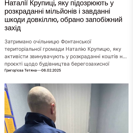
Наталії Крупиці, яку підозрюють у
розкраданні мільйонів і завданні
шкоди довкіллю, обрано запобіжний
захід
Затримано очільницю Фонтанської
територіальної громади Наталію Крупицю, яку
активісти звинувачують у розкраданні коштів на
проєкті щодо будівництва берегозахисної
Григор'єва Тетяна
06.02.2025
споруди в...