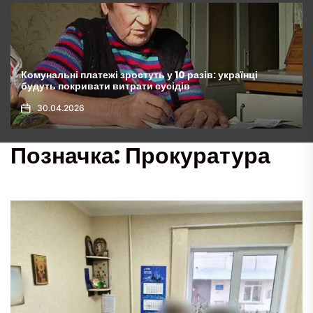
Хрускіт ззовні, соковите наповнення всередині: цей
“бутербродище” переверне ваші уявлення про
сніданки, рецепт
01.05.2026
Позначка:
Прокуратура