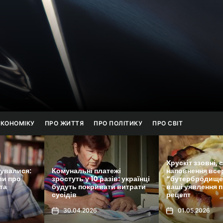
онанс
ЕКОНОМІКУ
ПРО ЖИТТЯ
ПРО ПОЛІТИКУ
ПРО СВІТ
Хрускіт ззовні, соковите
жі
наповнення всередині: цей
в: українці
“бутербродище” переверне
 витрати
ваші уявлення про сніданки,
Переведення укр
рецепт
нову систему б
01.05.2026
30.04.2026