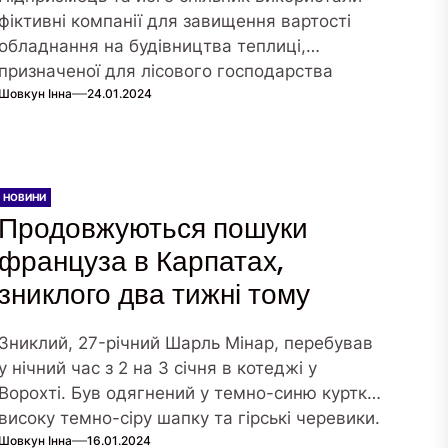
фіктивні компанії для завищення вартості
обладнання на будівництва теплиці,
призначеної для лісового господарства
Шовкун Інна
24.01.2024
НОВИНИ
Продовжуються пошуки
француза в Карпатах,
зниклого два тижні тому
Зниклий, 27-річний Шарль Мінар, перебував
у нічний час з 2 на 3 січня в котеджі у
Ворохті. Був одягнений у темно-синю куртку,
високу темно-сіру шапку та гірські черевики.
Шовкун Інна
16.01.2024