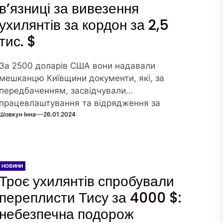
в’язниці за вивезення
ухилянтів за кордон за 2,5
тис. $
За 2500 доларів США вони надавали
мешканцю Київщини документи, які, за
передбаченням, засвідчували
працевлаштування та відрядження за
Шовкун Інна
26.01.2024
кордон.
НОВИНИ
Троє ухилянтів спробували
переплисти Тису за 4000 $:
небезпечна подорож