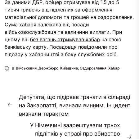
За даними ДБР, офіцер отримував від 1,5 до 5
тисяч гривень від підлеглих за оформлення
матеріальної допомоги та грошей на оздоровлення.
Сума хабаря залежала від посади
військовослужбовця та величини виплати. При
цьому він
без вагань отримував хабар
на свою
банківську карту. Посадовця повідомили про
підозру у хабарництві з боку службових осіб.
В
Військовий
,
Держбюро
,
Київщина
,
Оздоровлення
,
Хабар
Навігація
Депутата, що підірвав гранати в сільраді
записів
на Закарпатті, визнали винним. Інцидент
Попередній
визнали терактом
запис:
У Німеччині заарештували трьох
підлітків у справі про вбивство