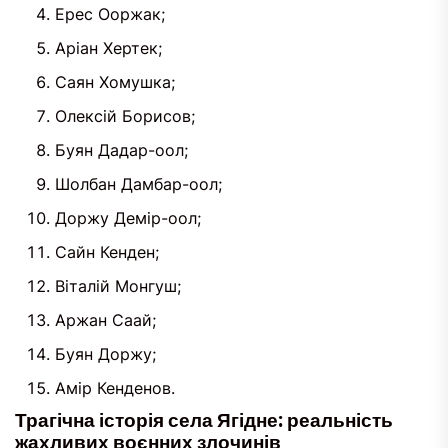
Ерес Ооржак;
Аріан Хертек;
Саян Хомушка;
Олексій Борисов;
Буян Дадар-оол;
Шолбан Дамбар-оол;
Доржу Демір-оол;
Сайн Кенден;
Віталій Монгуш;
Аржан Саай;
Буян Доржу;
Амір Кенденов.
Трагічна історія села Ягідне: реальність
жахливих воєнних злочинів