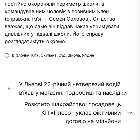
постійно
охороняли периметр школи
, а
командував ним чоловік з позивним Клен
(справжнє ім’я — Семен Соловов). Слідство
вважає, що саме він віддав наказ утримувати
цивільних у підвалі школи. Його справу
розглядатимуть окремо.
В
Злочин
,
ККУ
,
Окупант
,
Суд
,
Школа
,
Ягідне
Навігація
У Львові 22-річний нетверезий водій
записів
Попередній
в’їхав у магазин: подробиці та наслідки
запис:
Розкрито шахрайство: посадовець
КП «Плесо» уклав фіктивний
На
договір на мільйони
за