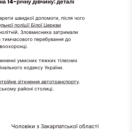
на 14-річну дівчину: деталі
арети швидкої допомоги, після чого
льної поліції Білої Церкви
нолітній. Зловмисника затримали
ра тимчасового перебування до
авоохоронці.
вчиненні умисних тяжких тілесних
інального кодексу України.
отрійне зіткнення автотранспорту
.
ському районі столиці.
Чоловіки з Закарпатської області