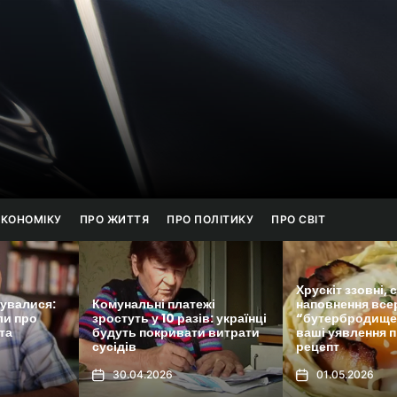
онанс
ЕКОНОМІКУ
ПРО ЖИТТЯ
ПРО ПОЛІТИКУ
ПРО СВІТ
Хрускіт ззовні, соковите
унальні платежі
наповнення всередині: цей
туть у 10 разів: українці
“бутербродище” переверне
уть покривати витрати
ваші уявлення про сніданки,
Пе
ідів
рецепт
но
30.04.2026
01.05.2026