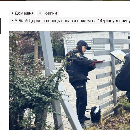
Домашня
Новини
У Білій Церкві хлопець напав з ножем на 14-річну дівчи
в