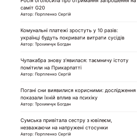
Росія оголосила про отримання запрошення на
саміт G20
Автор: Порпленко Сергій
Комунальні платежі зростуть у 10 разів:
українці будуть покривати витрати сусідів
Автор: Трохимчук Богдан
Чупакабра знову з’явилася: таємничу істоту
помітили на Прикарпатті
Автор: Порпленко Сергій
Погані сни виявилися корисними: дослідження
показали їхній вплив на психіку
Автор: Трохимчук Богдан
Сумська привітала сестру з ювілеєм,
незважаючи на напружені стосунки
Автор: Порпленко Сергій