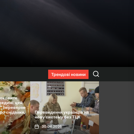
Пошук
Трендові новини
Людмила Ковалевська
закликала до прозорості
військового збору,
наголосивши на важливості
реведення українців на
спрямування коштів на ЗСУ,
ву систему без ТЦК
а не на піар
30.04.2026
30.04.2026