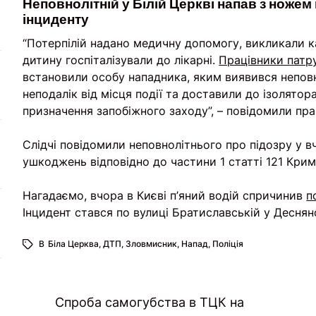
Неповнолітній у Білій Церкві напав з ножем 
інциденту
“Потерпілій надано медичну допомогу, викликали к
дитину госпіталізували до лікарні.
Працівники патру
встановили особу нападника, яким виявився непов
неподалік від місця події та доставили до ізолято
призначення запобіжного заходу”, – повідомили пр
Слідчі повідомили неповнолітнього про підозру у 
ушкоджень відповідно до частини 1 статті 121 Крим
Нагадаємо, вчора в Києві п’яний водій спричинив
п
Інцидент стався по вулиці Братиславській у Деснян
В
Біла Церква
,
ДТП
,
Зловмисник
,
Напад
,
Поліція
Навігація
Спроба самогубства в ТЦК на