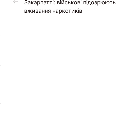
записів
Закарпатті: військові підозрюють
Попередній
вживання наркотиків
запис: