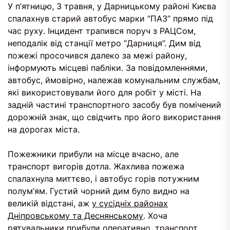
У п’ятницю, 3 травня, у Дарницькому районі Києва
спалахнув старий автобус марки “ПАЗ” прямо під
час руху. Інцидент трапився поруч з РАЦСом,
неподалік від станції метро “Дарниця”. Дим від
пожежі просочився далеко за межі району,
інформують місцеві пабліки. За повідомленнями,
автобус, ймовірно, належав комунальним службам,
які використовували його для робіт у місті. На
задній частині транспортного засобу був помічений
дорожній знак, що свідчить про його використання
на дорогах міста.
Пожежники прибули на місце вчасно, але
транспорт вигорів дотла. Жахлива пожежа
спалахнула миттєво, і автобус горів потужним
полум’ям. Густий чорний дим було видно на
великій відстані, аж
у сусідніх районах
Дніпровському та Деснянському
. Хоча
рятувальники прибули оперативно, транспорт