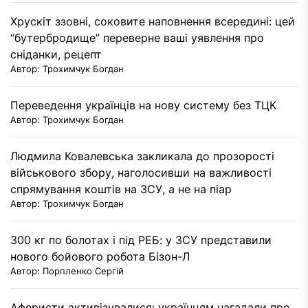
Хрускіт ззовні, соковите наповнення всередині: цей
“бутербродище” переверне ваші уявлення про
сніданки, рецепт
Автор: Трохимчук Богдан
Переведення українців на нову систему без ТЦК
Автор: Трохимчук Богдан
Людмила Ковалевська закликала до прозорості
військового збору, наголосивши на важливості
спрямування коштів на ЗСУ, а не на піар
Автор: Трохимчук Богдан
300 кг по болотах і під РЕБ: у ЗСУ представили
нового бойового робота Бізон-Л
Автор: Порпленко Сергій
Аферисти активізувалися: українцям нагадали про