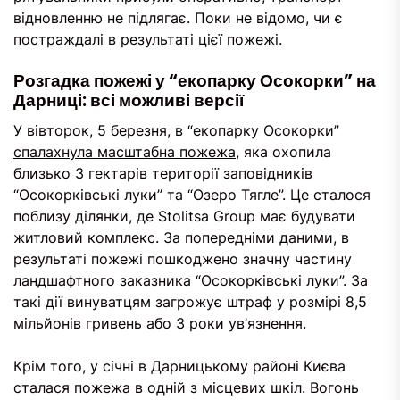
відновленню не підлягає. Поки не відомо, чи є
постраждалі в результаті цієї пожежі.
Розгадка пожежі у “екопарку Осокорки” на
Дарниці: всі можливі версії
У вівторок, 5 березня, в “екопарку Осокорки”
спалахнула масштабна пожежа
, яка охопила
близько 3 гектарів території заповідників
“Осокорківські луки” та “Озеро Тягле”. Це сталося
поблизу ділянки, де Stolitsa Group має будувати
житловий комплекс. За попередніми даними, в
результаті пожежі пошкоджено значну частину
ландшафтного заказника “Осокорківські луки”. За
такі дії винуватцям загрожує штраф у розмірі 8,5
мільйонів гривень або 3 роки ув’язнення.
Крім того, у січні в Дарницькому районі Києва
сталася пожежа в одній з місцевих шкіл. Вогонь