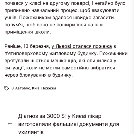
почався у класі на другому поверсі, і негайно було
припинено навчальний процес, щоб евакуювати
учнів. Пожежникам вдалося швидко загасити
полум’я, щоб воно не поширилося на інші
приміщення школи.
Раніше, 13 березня,
у Львові сталася пожежа
в
п’ятиповерховому житловому будинку. Пожежники
врятували шістьох мешканців, які опинилися у
ситуації, коли не могли самостійно вибратися
через блокування в будинку.
В
Автобус
,
Київ
,
Пожежа
Навігація
Діагноз за 3000 $: у Києві лікарі
записів
виготовляли фальшиві документи для
Попередній
ухилянтів