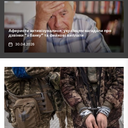
Аферисти активізувалися: українцям нагадали про
дзвінки “з банку” та фейкові виплати
30.04.2026