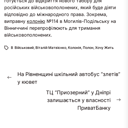
готується до відкриття нового табору для
російських військовополонених, який буде діяти
відповідно до міжнародного права. Зокрема,
виправну
колонію
№114 в Могилів-Подільську на
Вінниччині перепрофілюють для тримання
військовополонених.
В
Військовий
,
Віталій Матвієнко
,
Колонія
,
Полон
,
Хочу Жить
Навігація
На Рівненщині шкільний автобус “злетів”
записів
Попередній
у кювет
запис:
ТЦ “Приозерний” у Дніпрі
залишається у власності
На
ПриватБанку
за