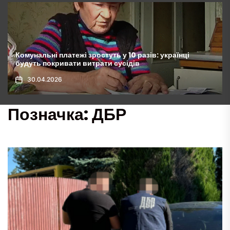
Хрускіт ззовні, соковите наповнення всередині: цей
“бутербродище” переверне ваші уявлення про
сніданки, рецепт
01.05.2026
Позначка:
ДБР