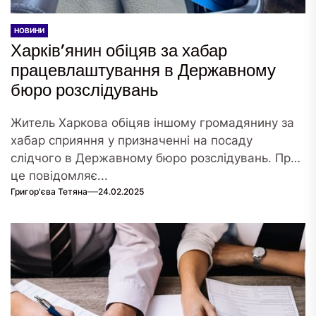
НОВИНИ
Харків’янин обіцяв за хабар
працевлаштування в Державному
бюро розслідувань
Житель Харкова обіцяв іншому громадянину за
хабар сприяння у призначенні на посаду
слідчого в Державному бюро розслідувань. Про
це повідомляє...
Григор'єва Тетяна
24.02.2025