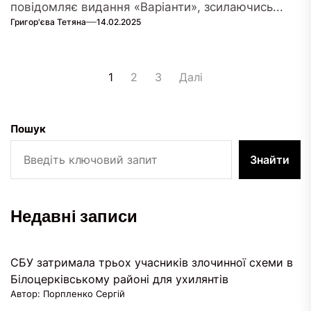
повідомляє видання «Варіанти», зсилаючись...
Григор'єва Тетяна
14.02.2025
Пагінація
1
2
3
Далі
записів
Пошук
Знайти
Недавні записи
СБУ затримала трьох учасників злочинної схеми в
Білоцерківському районі для ухилянтів
Автор: Порпленко Сергій