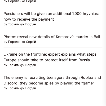
by Порпленко Сергій
Pensioners will be given an additional 1,000 hryvnias:
how to receive the payment
by Трохимчук Богдан
Photos reveal new details of Komarov’s murder in Bali
by Порпленко Сергій
Ukraine on the frontline: expert explains what steps
Europe should take to protect itself from Russia
by Трохимчук Богдан
The enemy is recruiting teenagers through Roblox and
Discord: they become spies by playing the “game”
by Трохимчук Богдан