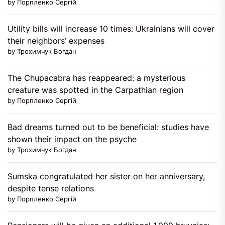
by Порпленко Сергій
Utility bills will increase 10 times: Ukrainians will cover
their neighbors’ expenses
by Трохимчук Богдан
The Chupacabra has reappeared: a mysterious
creature was spotted in the Carpathian region
by Порпленко Сергій
Bad dreams turned out to be beneficial: studies have
shown their impact on the psyche
by Трохимчук Богдан
Sumska congratulated her sister on her anniversary,
despite tense relations
by Порпленко Сергій