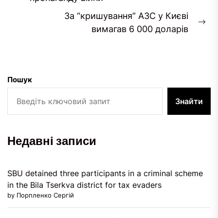
post:
За “кришування” АЗС у Києві
Ne
вимагав 6 000 доларів
pos
Пошук
Знайти
Недавні записи
SBU detained three participants in a criminal scheme
in the Bila Tserkva district for tax evaders
by Порпленко Сергій