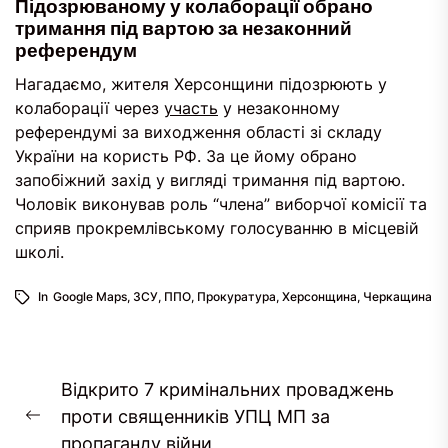
Підозрюваному у колаборації обрано
тримання під вартою за незаконний
референдум
Нагадаємо, жителя Херсонщини підозрюють у
колаборації через
участь
у незаконному
референдумі за виходження області зі складу
України на користь РФ. За це йому обрано
запобіжний захід у вигляді тримання під вартою.
Чоловік виконував роль “члена” виборчої комісії та
сприяв прокремлівському голосуванню в місцевій
школі.
In
Google Maps
,
ЗСУ
,
ППО
,
Прокуратура
,
Херсонщина
,
Черкащина
Post
Відкрито 7 кримінальних проваджень
navigation
проти священників УПЦ МП за
Previous
пропаганду війни