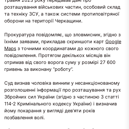
травня 2023 року передавав дані про
розташування військових частин, особовий склад
та техніку ЗСУ, а також системи протиповітряної
оборони на території Черкащини.
Прокуратура повідомляє, що зловмисник, згідно з
їхніми заявами, прикладав скриншоти карт
Google
Maps
з точними координатами до кожного свого
повідомлення. Протягом декількох місяців він
отримав від свого ворога суму у розмірі 27 600
гривень за виконану “роботу”.
Суд визнав чоловіка винним у несанкціонованому
розголошенні інформації про розташування та рух
Збройних сил України (згідно з частиною 3 статті
114-2 Кримінального кодексу України) і визначив
йому покарання у вигляді дев’яти років
позбавлення волі.