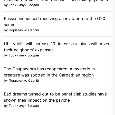
by Трохимчук Богдан
Russia announced receiving an invitation to the G20
summit
by Порпленко Сергій
Utility bills will increase 10 times: Ukrainians will cover
their neighbors’ expenses
by Трохимчук Богдан
The Chupacabra has reappeared: a mysterious
creature was spotted in the Carpathian region
by Порпленко Сергій
Bad dreams turned out to be beneficial: studies have
shown their impact on the psyche
by Трохимчук Богдан