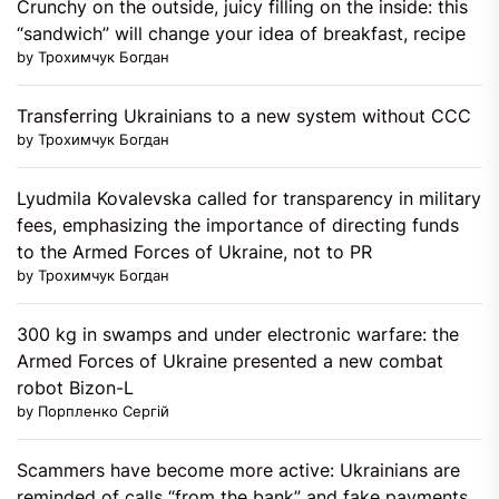
Crunchy on the outside, juicy filling on the inside: this
“sandwich” will change your idea of ​​breakfast, recipe
by Трохимчук Богдан
Transferring Ukrainians to a new system without CCC
by Трохимчук Богдан
Lyudmila Kovalevska called for transparency in military
fees, emphasizing the importance of directing funds
to the Armed Forces of Ukraine, not to PR
by Трохимчук Богдан
300 kg in swamps and under electronic warfare: the
Armed Forces of Ukraine presented a new combat
robot Bizon-L
by Порпленко Сергій
Scammers have become more active: Ukrainians are
reminded of calls “from the bank” and fake payments