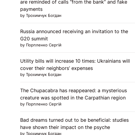
are reminded of calls “from the bank” and fake
payments
by Трохимчук Богдан
Russia announced receiving an invitation to the
G20 summit
by Порпленко Сергій
Utility bills will increase 10 times: Ukrainians will
cover their neighbors’ expenses
by Трохимчук Богдан
The Chupacabra has reappeared: a mysterious
creature was spotted in the Carpathian region
by Порпленко Сергій
Bad dreams turned out to be beneficial: studies
have shown their impact on the psyche
by Трохимчук Богдан