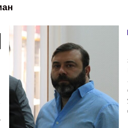
ман
,