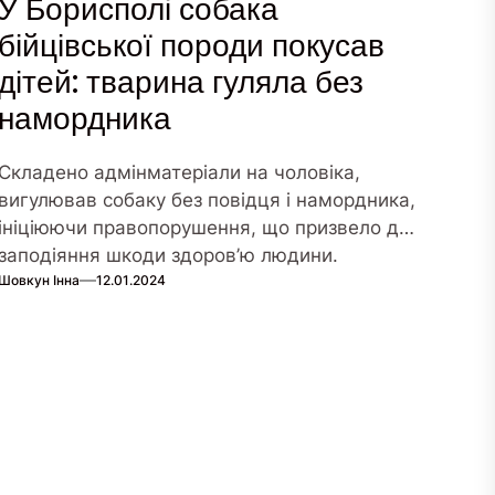
У Борисполі собака
бійцівської породи покусав
дітей: тварина гуляла без
намордника
Складено адмінматеріали на чоловіка,
вигулював собаку без повідця і намордника,
ініціюючи правопорушення, що призвело до
заподіяння шкоди здоров’ю людини.
Шовкун Інна
12.01.2024