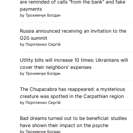
are reminded of calls “from the bank” and fake
payments
by Трохимчук Богдан
Russia announced receiving an invitation to the
G20 summit
by Порпленко Сергій
Utility bills will increase 10 times: Ukrainians will
cover their neighbors’ expenses
by Трохимчук Богдан
The Chupacabra has reappeared: a mysterious
creature was spotted in the Carpathian region
by Порпленко Сергій
Bad dreams turned out to be beneficial: studies
have shown their impact on the psyche
by Трохимчук Богдан